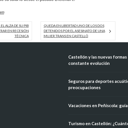
om
 EL ALZA DE SU PIB
QUEDA EN LIBERTAD UNO DE LOS DOS
NTRAR EN RECESIÓN
DETENIDOS POR EL ASESINATO DE UNA
TÉCNICA
MUJER TRANS EN CASTELLÓ
Castellón y las nuevas formas 
constante evolución
Seguros para deportes acuátic
preocupaciones
Vacaciones en Peñíscola: guía 
Turismo en Castellón: ¿Cuánt