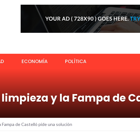
AD
ECONOMÍA
POLÍTICA
e limpieza y la Fampa de C
 la Fampa de Castelló pide una solución