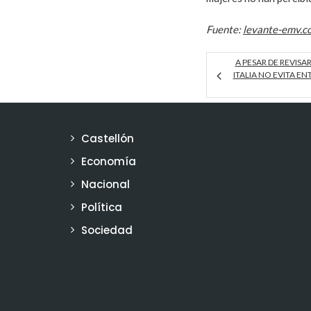
Fuente:
levante-emv.c
A PESAR DE REVISAR
ITALIA NO EVITA E
Castellón
Economía
Nacional
Política
Sociedad