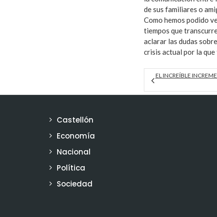
de sus familiares o ami
Como hemos podido ve
tiempos que transcurre
aclarar las dudas sobre
crisis actual por la q
EL INCREÍBLE INCREM
Castellón
Economía
Nacional
Política
Sociedad