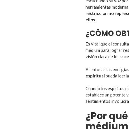
escuchando su voz por t
herramientas modernas
restricción no repre
ellos.
¿CÓMO OBT
Es vital que el consult
médium para lograr res
visión clara de los suc
Al enfocar las energías
espiritual
pueda leerla
Cuando los espíritus d
establece un potente ví
sentimientos involucra
¿Por qué
médium