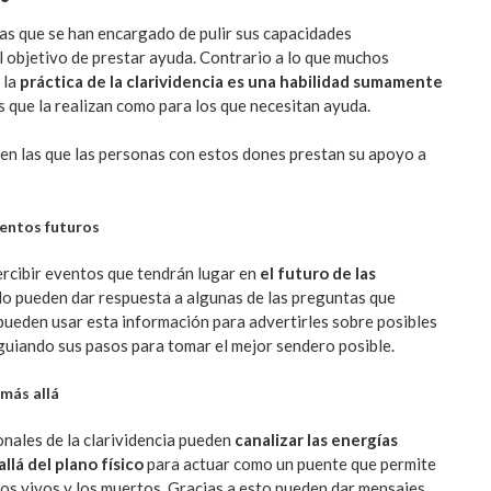
s que se han encargado de pulir sus capacidades
l objetivo de prestar ayuda. Contrario a lo que muchos
 la
práctica de la clarividencia es una habilidad sumamente
s que la realizan como para los que necesitan ayuda.
 en las que las personas con estos dones prestan su apoyo a
ientos futuros
rcibir eventos que tendrán lugar en
el futuro de las
do pueden dar respuesta a algunas de las preguntas que
ueden usar esta información para advertirles sobre posibles
 guiando sus pasos para tomar el mejor sendero posible.
más allá
nales de la clarividencia pueden
canalizar las energías
llá del plano físico
para actuar como un puente que permite
los vivos y los muertos. Gracias a esto pueden dar mensajes