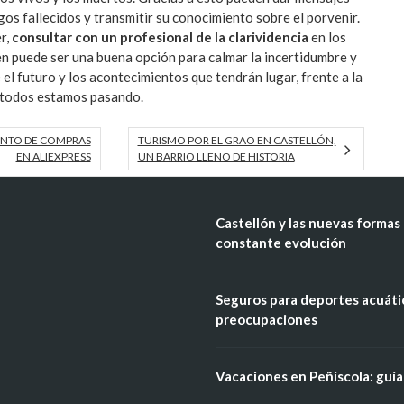
gos fallecidos y transmitir su conocimiento sobre el porvenir.
r,
consultar con un profesional de la clarividencia
en los
n puede ser una buena opción para calmar la incertidumbre y
 el futuro y los acontecimientos que tendrán lugar, frente a la
ue todos estamos pasando.
ENTO DE COMPRAS
TURISMO POR EL GRAO EN CASTELLÓN,
EN ALIEXPRESS
UN BARRIO LLENO DE HISTORIA
Castellón y las nuevas formas 
constante evolución
Seguros para deportes acuátic
preocupaciones
Vacaciones en Peñíscola: guía 