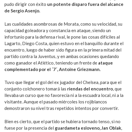
pudo dirigir con éxito
un potente disparo fuera del alcance
de Sergio Asenjo.
Las cualidades asombrosas de Morata, como su velocidad, su
capacidad goleadora y constancia en ataque, siendo un
infortunio para la defensa rival, le pone las cosas difíciles al
Lagarto, Diego Costa, quien estuvo en el banquillo durante el
encuentro, luego de haber sido figura en la primera mitad del
partido contra la Juventus, y en ambas ocasiones quedando
como ganador el Atlético, teniendo un frente de
ataque
complementado por el ´7´, Antoine Griezmann.
Tuvo que llegar el gol del ex jugador del Chelsea, para que el
conjunto colchonero tomará las
riendas del encuentro
, que
llevaba un curso que no favorecía ni a la escuadra local, ni a la
visitante. Aunque el pasado miércoles los rojiblancos
demostraron su nivel tras repetidos intentos por convertir.
Bien es cierto, que el partido se hubiera tornado tenso, si no
fuese por la presencia del
guardameta esloveno, Jan Oblak
,