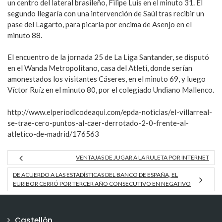
un centro del lateral brasileño, Filipe Luis en el minuto 31. El
segundo llegaría con una intervención de Saúl tras recibir un
pase del Lagarto, para picarla por encima de Asenjo en el
minuto 88.
El encuentro de la jornada 25 de La Liga Santander, se disputó
en el Wanda Metropolitano, casa del Atleti, donde serían
amonestados los visitantes Cáseres, en el minuto 69, y luego
Víctor Ruíz en el minuto 80, por el colegiado Undiano Mallenco.
http://www.elperiodicodeaqui.com/epda-noticias/el-villarreal-
se-trae-cero-puntos-al-caer-derrotado-2-0-frente-al-
atletico-de-madrid/176563
VENTAJAS DE JUGAR A LA RULETA POR INTERNET
DE ACUERDO A LAS ESTADÍSTICAS DEL BANCO DE ESPAÑA, EL
EURIBOR CERRÓ POR TERCER AÑO CONSECUTIVO EN NEGATIVO
Castellón