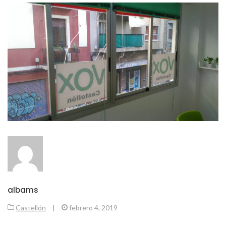
albams
Castellón
|
febrero 4, 2019