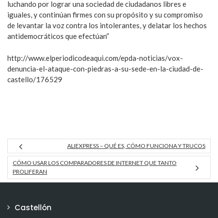
luchando por lograr una sociedad de ciudadanos libres e
iguales, y continúan firmes con su propósito y su compromiso
de levantar la voz contra los intolerantes, y delatar los hechos
antidemocráticos que efectúan”
http://www.elperiodicodeaqui.com/epda-noticias/vox-
denuncia-el-ataque-con-piedras-a-su-sede-en-la-ciudad-de-
castello/176529
ALIEXPRESS – QUÉ ES, CÓMO FUNCIONA Y TRUCOS
CÓMO USAR LOS COMPARADORES DE INTERNET QUE TANTO
PROLIFERAN
Castellón