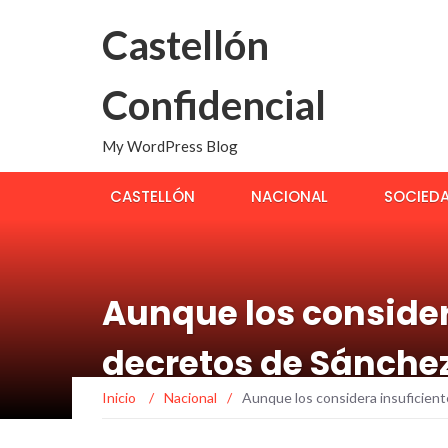
Castellón
Confidencial
My WordPress Blog
CASTELLÓN
NACIONAL
SOCIED
Aunque los conside
decretos de Sánche
Inicio
/
Nacional
/
Aunque los considera insuficien