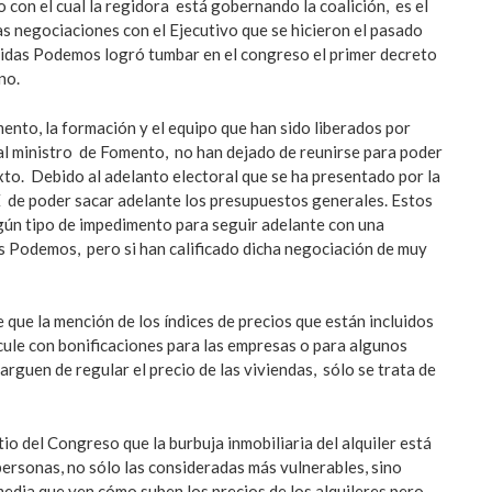
 con el cual la regidora está gobernando la coalición, es el
as negociaciones con el Ejecutivo que se hicieron el pasado
idas Podemos logró tumbar en el congreso el primer decreto
no.
nto, la formación y el equipo que han sido liberados por
al ministro de Fomento, no han dejado de reunirse para poder
to. Debido al adelanto electoral que se ha presentado por la
 de poder sacar adelante los presupuestos generales. Estos
ún tipo de impedimento para seguir adelante con una
 Podemos, pero si han calificado dicha negociación de muy
 que la mención de los índices de precios que están incluidos
ncule con bonificaciones para las empresas o para algunos
arguen de regular el precio de las viviendas, sólo se trata de
io del Congreso que la burbuja inmobiliaria del alquiler está
personas, no sólo las consideradas más vulnerables, sino
media que ven cómo suben los precios de los alquileres pero