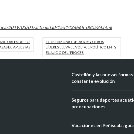
olitica/2019/03/01/actualidad/1551436668_080524.html
BITUALES DE LOS
EL TESTIMONIO DE RAJOY Y OTROS
ASAS DE APUESTAS
LÍDERES ELEVA EL VOLTAJE POLÍTICO EN
EL JUICIO DEL ‘PROCÉS’
Castellón y las nuevas formas 
constante evolución
Seguros para deportes acuátic
preocupaciones
Vacaciones en Peñíscola: guía 