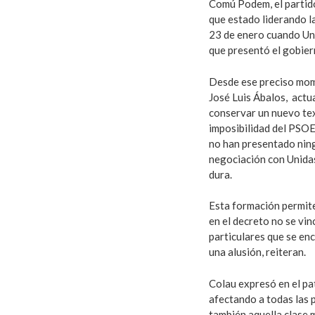
Comú Podem, el partido
que estado liderando l
23 de enero cuando Un
que presentó el gobier
Desde ese preciso mome
José Luis Ábalos, actu
conservar un nuevo tex
imposibilidad del PSOE
no han presentado ning
negociación con Unidas
dura.
Esta formación permite
en el decreto no se vi
particulares que se enc
una alusión, reiteran.
Colau expresó en el pat
afectando a todas las 
también aquella clase 