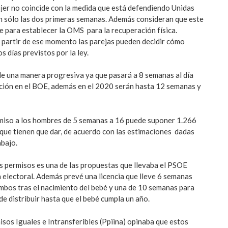
ujer no coincide con la medida que está defendiendo Unidas
 sólo las dos primeras semanas. Además consideran que este
te para establecer la OMS para la recuperación física.
 partir de ese momento las parejas pueden decidir cómo
os días previstos por la ley.
de una manera progresiva ya que pasará a 8 semanas al día
ación en el BOE, además en el 2020 serán hasta 12 semanas y
miso a los hombres de 5 semanas a 16 puede suponer 1.266
que tienen que dar, de acuerdo con las estimaciones dadas
abajo.
os permisos es una de las propuestas que llevaba el PSOE
electoral. Además prevé una licencia que lleve 6 semanas
mbos tras el nacimiento del bebé y una de 10 semanas para
de distribuir hasta que el bebé cumpla un año.
sos Iguales e Intransferibles (Ppiina) opinaba que estos