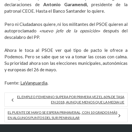
declaraciones de
Antonio Garamendi,
presidente de la
patronal CEOE. Hasta el Banco Santander lo quiere.
Pero ni Ciudadanos quiere, ni los militantes del PSOE quieren al
autoproclamado
«nuevo jefe de la oposición»
después del
descalabro del PP.
Ahora le toca al PSOE ver qué tipo de pacto le ofrece a
Podemos. Pero se sabe que se va a tomar las cosas con calma.
Su prioridad ahora son las elecciones municipales, autonómicas
y europeas del 26 de mayo.
Fuente:
LaVanguardia
.
EL EMPLEO FEMENINO SUPERA POR PRIMERA VEZ EL 60% DE TASA
EN 2018, AUNQUE MENOS QUE LA MEDIA UE
EL PUENTE DE MAYO SE ESPERA PRIMAVERAL, CON 10 GRADOS MÁS
EN ALGUNOS PUNTOS DEL SUR PENINSULAR