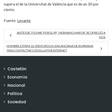
supera el de la Universitat de València que es de un 30 por
ciento.
Fuente:
Levante
ANTES DE ‘FICHAR’ POR EL PP, ‘HERMANO MAYOR’ SE OFRECIÓ A
VOX
HOMBRE ESTAFA 12.000 EUROS A UNA ANCIANA DE BURRIANA
TRAS CONTACTAR CON ELLA POR INTERNET
Castellón
Economía
Nacional
Política
Sociedad