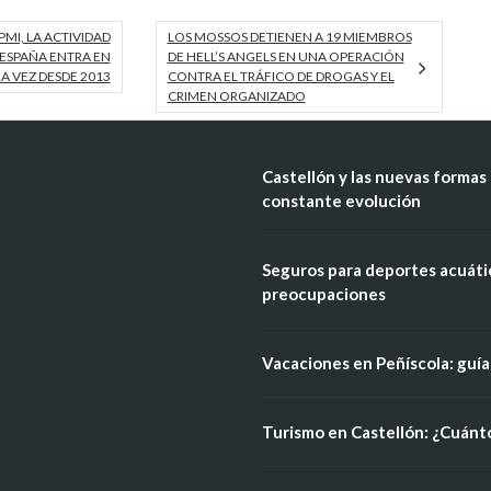
PMI, LA ACTIVIDAD
LOS MOSSOS DETIENEN A 19 MIEMBROS
ESPAÑA ENTRA EN
DE HELL’S ANGELS EN UNA OPERACIÓN
A VEZ DESDE 2013
CONTRA EL TRÁFICO DE DROGAS Y EL
CRIMEN ORGANIZADO
Castellón y las nuevas formas 
constante evolución
Seguros para deportes acuátic
preocupaciones
Vacaciones en Peñíscola: guía 
Turismo en Castellón: ¿Cuánt