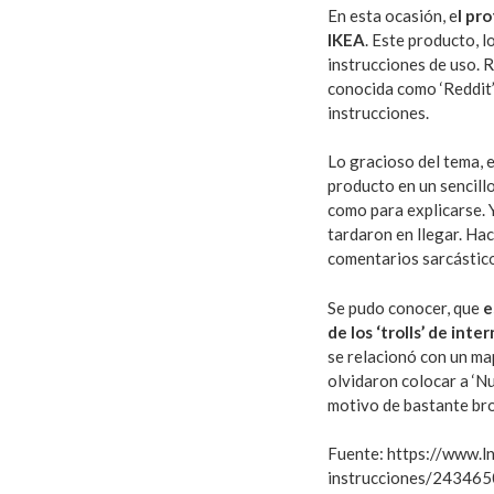
En esta ocasión, e
l pr
IKEA
. Este producto, 
instrucciones de uso. R
conocida como ‘Reddit’
instrucciones.
Lo gracioso del tema, e
producto en un sencillo
como para explicarse. 
tardaron en llegar. Hac
comentarios sarcástico
Se pudo conocer, que
e
de los ‘trolls’ de inte
se relacionó con un ma
olvidaron colocar a ‘N
motivo de bastante bro
Fuente: https://www.
instrucciones/243465