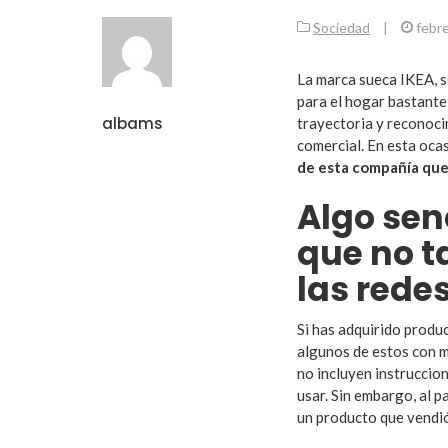
Sociedad
|
febr
La marca sueca IKEA, s
para el hogar bastante
albams
trayectoria y reconoci
comercial. En esta oca
de esta compañía que 
Algo sen
que no t
las rede
Si has adquirido produ
algunos de estos con m
no incluyen instruccio
usar. Sin embargo, al 
un producto que vendi