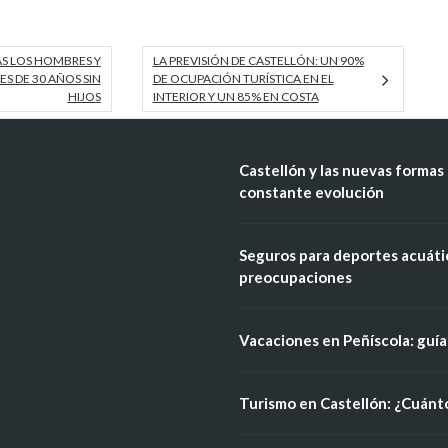
S LOS HOMBRES Y
LA PREVISIÓN DE CASTELLÓN: UN 90%
S DE 30 AÑOS SIN
DE OCUPACIÓN TURÍSTICA EN EL
HIJOS
INTERIOR Y UN 85% EN COSTA
Castellón y las nuevas formas 
constante evolución
Seguros para deportes acuátic
preocupaciones
Vacaciones en Peñíscola: guía 
Turismo en Castellón: ¿Cuánt