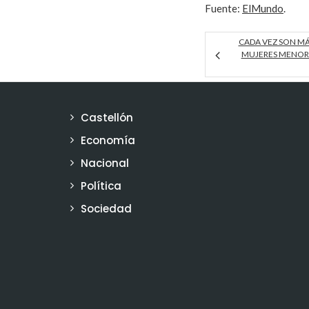
Fuente:
ElMundo
.
CADA VEZ SON MÁ
MUJERES MENORE
Castellón
Economía
Nacional
Política
Sociedad