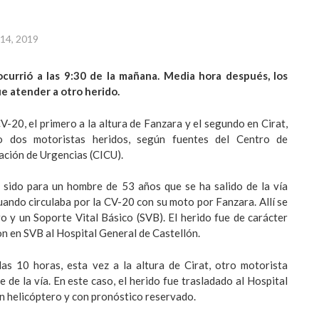
l 14, 2019
ocurrió a las 9:30 de la mañana. Media hora después, los
ue atender a otro herido.
V-20, el primero a la altura de Fanzara y el segundo en Cirat,
do dos motoristas heridos, según fuentes del Centro de
ación de Urgencias (CICU).
a sido para un hombre de 53 años que se ha salido de la vía
uando circulaba por la CV-20 con su moto por Fanzara. Allí se
o y un Soporte Vital Básico (SVB). El herido fue de carácter
on en SVB al Hospital General de Castellón.
las 10 horas, esta vez a la altura de Cirat, otro motorista
se de la vía. En este caso, el herido fue trasladado al Hospital
n helicóptero y con pronóstico reservado.